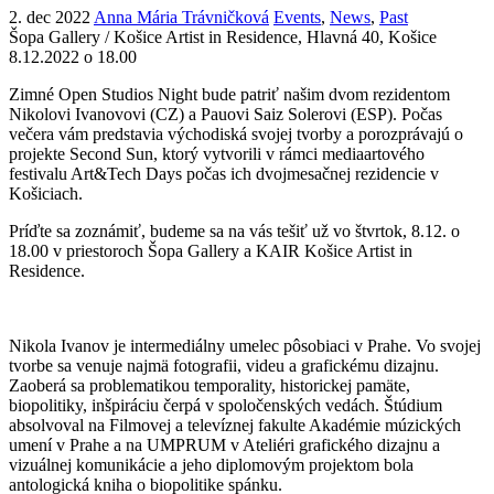
2. dec 2022
Anna Mária Trávničková
Events
,
News
,
Past
Šopa Gallery / Košice Artist in Residence, Hlavná 40, Košice
8.12.2022 o 18.00
Zimné Open Studios Night bude patriť našim dvom rezidentom
Nikolovi Ivanovovi (CZ) a Pauovi Saiz Solerovi (ESP). Počas
večera vám predstavia východiská svojej tvorby a porozprávajú o
projekte Second Sun, ktorý vytvorili v rámci mediaartového
festivalu Art&Tech Days počas ich dvojmesačnej rezidencie v
Košiciach.
Príďte sa zoznámiť, budeme sa na vás tešiť už vo štvrtok, 8.12. o
18.00 v priestoroch Šopa Gallery a KAIR Košice Artist in
Residence.
Nikola Ivanov je intermediálny umelec pôsobiaci v Prahe. Vo svojej
tvorbe sa venuje najmä fotografii, videu a grafickému dizajnu.
Zaoberá sa problematikou temporality, historickej pamäte,
biopolitiky, inšpiráciu čerpá v spoločenských vedách. Štúdium
absolvoval na Filmovej a televíznej fakulte Akadémie múzických
umení v Prahe a na UMPRUM v Ateliéri grafického dizajnu a
vizuálnej komunikácie a jeho diplomovým projektom bola
antologická kniha o biopolitike spánku.