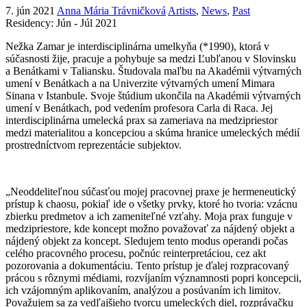
7. jún 2021
Anna Mária Trávničková
Artists
,
News
,
Past
Residency: Jún - Júl 2021
Nežka Zamar je interdisciplinárna umelkyňa (*1990), ktorá v
súčasnosti žije, pracuje a pohybuje sa medzi Ľubľanou v Slovinsku
a Benátkami v Taliansku. Študovala maľbu na Akadémii výtvarných
umení v Benátkach a na Univerzite výtvarných umení Mimara
Sinana v Istanbule. Svoje štúdium ukončila na Akadémii výtvarných
umení v Benátkach, pod vedením profesora Carla di Raca. Jej
interdisciplinárna umelecká prax sa zameriava na medzipriestor
medzi materialitou a koncepciou a skúma hranice umeleckých médií
prostredníctvom reprezentácie subjektov.
„Neoddeliteľnou súčasťou mojej pracovnej praxe je hermeneutický
prístup k chaosu, pokiaľ ide o všetky prvky, ktoré ho tvoria: vzácnu
zbierku predmetov a ich zameniteľné vzťahy. Moja prax funguje v
medzipriestore, kde koncept možno považovať za nájdený objekt a
nájdený objekt za koncept. Sledujem tento modus operandi počas
celého pracovného procesu, počnúc reinterpretáciou, cez akt
pozorovania a dokumentáciu. Tento prístup je ďalej rozpracovaný
prácou s rôznymi médiami, rozvíjaním významnosti popri koncepcii,
ich vzájomným aplikovaním, analýzou a posúvaním ich limitov.
Považujem sa za vedľajšieho tvorcu umeleckých diel, rozprávačku