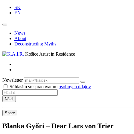
SK
EN
News
About
Deconstructing Myths
Košice Artist in Residence
Newsletter
Odoberať
Súhlasím so spracovaním
osobných údajov
Share
Blanka Győri – Dear Lars von Trier