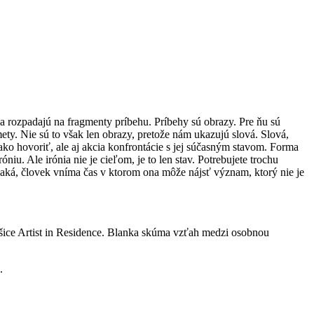
sa rozpadajú na fragmenty príbehu. Príbehy sú obrazy. Pre ňu sú
ty. Nie sú to však len obrazy, pretože nám ukazujú slová. Slová,
 ako hovoriť, ale aj akcia konfrontácie s jej súčasným stavom. Forma
u. Ale irónia nie je cieľom, je to len stav. Potrebujete trochu
čaká, človek vníma čas v ktorom ona môže nájsť význam, ktorý nie je
šice Artist in Residence. Blanka skúma vzťah medzi osobnou
.