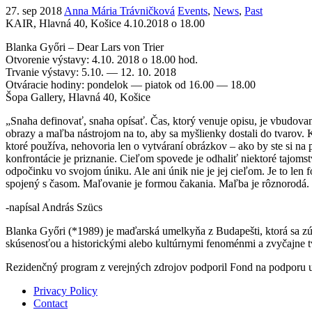
27. sep 2018
Anna Mária Trávničková
Events
,
News
,
Past
KAIR, Hlavná 40, Košice
4.10.2018 o 18.00
Blanka Győri – Dear Lars von Trier
Otvorenie výstavy: 4.10. 2018 o 18.00 hod.
Trvanie výstavy: 5.10. — 12. 10. 2018
Otváracie hodiny: pondelok — piatok od 16.00 — 18.00
Šopa Gallery, Hlavná 40, Košice
„Snaha definovať, snaha opísať. Čas, ktorý venuje opisu, je vbudovan
obrazy a maľba nástrojom na to, aby sa myšlienky dostali do tvarov. 
ktoré používa, nehovoria len o vytváraní obrázkov – ako by ste si na 
konfrontácie je priznanie. Cieľom spovede je odhaliť niektoré tajomst
odpočinku vo svojom úniku. Ale ani únik nie je jej cieľom. Je to le
spojený s časom. Maľovanie je formou čakania. Maľba je rôznorodá. Ob
-napísal András Szücs
Blanka Győri (*1989) je maďarská umelkyňa z Budapešti, ktorá sa z
skúsenosťou a historickými alebo kultúrnymi fenoménmi a zvyčajne tvo
Rezidenčný program z verejných zdrojov podporil Fond na podporu um
Privacy Policy
Contact