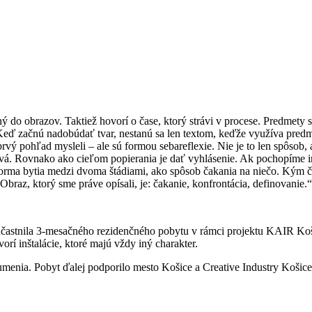
ý do obrazov. Taktiež hovorí o čase, ktorý strávi v procese. Predmety 
Keď začnú nadobúdať tvar, nestanú sa len textom, keďže využíva predme
prvý pohľad mysleli – ale sú formou sebareflexie. Nie je to len spôsob,
vá. Rovnako ako cieľom popierania je dať vyhlásenie. Ak pochopíme iróni
n forma bytia medzi dvoma štádiami, ako spôsob čakania na niečo. Kým 
raz, ktorý sme práve opísali, je: čakanie, konfrontácia, definovanie.“
účastnila 3-mesačného rezidenčného pobytu v rámci projektu KAIR Ko
rí inštalácie, ktoré majú vždy iný charakter.
enia. Pobyt ďalej podporilo mesto Košice a Creative Industry Košice