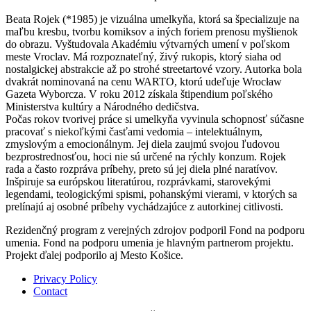
Beata Rojek (*1985) je vizuálna umelkyňa, ktorá sa špecializuje na
maľbu kresbu, tvorbu komiksov a iných foriem prenosu myšlienok
do obrazu. Vyštudovala Akadémiu výtvarných umení v poľskom
meste Vroclav. Má rozpoznateľný, živý rukopis, ktorý siaha od
nostalgickej abstrakcie až po strohé streetartové vzory. Autorka bola
dvakrát nominovaná na cenu WARTO, ktorú udeľuje Wrocław
Gazeta Wyborcza. V roku 2012 získala štipendium poľského
Ministerstva kultúry a Národného dedičstva.
Počas rokov tvorivej práce si umelkyňa vyvinula schopnosť súčasne
pracovať s niekoľkými časťami vedomia – intelektuálnym,
zmyslovým a emocionálnym. Jej diela zaujmú svojou ľudovou
bezprostrednosťou, hoci nie sú určené na rýchly konzum. Rojek
rada a často rozpráva príbehy, preto sú jej diela plné naratívov.
Inšpiruje sa európskou literatúrou, rozprávkami, starovekými
legendami, teologickými spismi, pohanskými vierami, v ktorých sa
prelínajú aj osobné príbehy vychádzajúce z autorkinej citlivosti.
Rezidenčný program z verejných zdrojov podporil Fond na podporu
umenia. Fond na podporu umenia je hlavným partnerom projektu.
Projekt ďalej podporilo aj Mesto Košice.
Privacy Policy
Contact