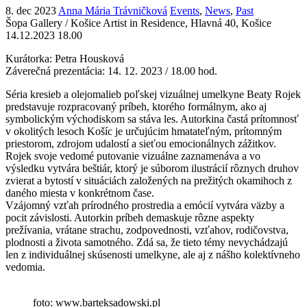
8. dec 2023
Anna Mária Trávničková
Events
,
News
,
Past
Šopa Gallery / Košice Artist in Residence, Hlavná 40, Košice
14.12.2023 18.00
Kurátorka: Petra Housková
Záverečná prezentácia: 14. 12. 2023 / 18.00 hod.
Séria kresieb a olejomalieb poľskej vizuálnej umelkyne Beaty Rojek
predstavuje rozpracovaný príbeh, ktorého formálnym, ako aj
symbolickým východiskom sa stáva les. Autorkina častá prítomnosť
v okolitých lesoch Košíc je určujúcim hmatateľným, prítomným
priestorom, zdrojom udalostí a sieťou emocionálnych zážitkov.
Rojek svoje vedomé putovanie vizuálne zaznamenáva a vo
výsledku vytvára beštiár, ktorý je súborom ilustrácií rôznych druhov
zvierat a bytostí v situáciách založených na prežitých okamihoch z
daného miesta v konkrétnom čase.
Vzájomný vzťah prírodného prostredia a emócií vytvára väzby a
pocit závislosti. Autorkin príbeh demaskuje rôzne aspekty
prežívania, vrátane strachu, zodpovednosti, vzťahov, rodičovstva,
plodnosti a života samotného. Zdá sa, že tieto témy nevychádzajú
len z individuálnej skúsenosti umelkyne, ale aj z nášho kolektívneho
vedomia.
foto: www.barteksadowski.pl