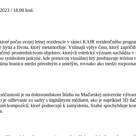
 2023 / 18.00 hod.
ktoré počas svojej letnej rezidencie v rámci KAIR rezidenčného progr
ytia a života, ktorý metamorfuje. Vnímajú vplyv času, ktorý zapríčiňu
naznačený prostredníctvom objektov, ktorých estetický význam nachádza
so symbolom jaskyne, kde pomocou vizuálnej hry predstavuje teóriou 
 skúma hranicu medzi prírodným a umelým, rovnako ako medzi rozpozn
súčasnosti je na doktorandskom štúdiu na Maďarskej univerzite výtva
o je odlievanie zo sadry s digitálnymi médiami, ako je napríklad 3D tla
íctvom kompozícií, ktoré podnecujú k zamysleniu, Szabó spochybňuje k
u.