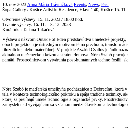
10. nov 2023
Anna Mária Trávničková
Events
,
News
,
Past
Šopa Gallery / Košice Artist in Residence, Hlavná 40, Košice
15. 11.
Otvorenie výstavy: 15. 11. 2023 / 18.00 hod.
Trvanie výstavy: 16. 11. – 8. 12. 2023
Kurátorka: Tatiana Takáčová
Výstava s názvom Outside of Eden predstaví dva umelecké projekty, 
oboch projektoch je ústredným motívom téma prechodu, transformácie b
filozofickej alebo materiálnej. V projekte Asztrid Csatlós je únik 
aktuálnou utečeneckou krízou a stratou domova. Nóra Szabó pracuje 
pamäti. Prostredníctvom vytvárania post-humánnych techno fosílii,
Nóra Szabó je maďarská umelkyňa pocházajúca z Debrecínu, ktorá v 
tela v kontexte technologického pokroku a spája tradičné techniky, ak
ktorej sa prelínajú umelé technológie a organické prvky. Prostredn
zamysleli nad vyvíjajúcim sa vzťahom medzi človekom a technológio