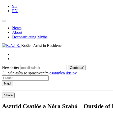
SK
EN
News
About
Deconstructing Myths
Košice Artist in Residence
Newsletter
Odoberať
Súhlasím so spracovaním
osobných údajov
Share
Asztrid Csatlós a Nóra Szabó – Outside of