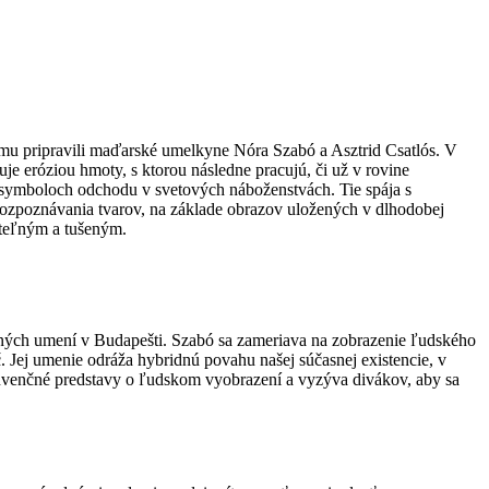
amu pripravili maďarské umelkyne Nóra Szabó a Asztrid Csatlós. V
je eróziou hmoty, s ktorou následne pracujú, či už v rovine
 v symboloch odchodu v svetových náboženstvách. Tie spája s
rozpoznávania tvarov, na základe obrazov uložených v dlhodobej
ateľným a tušeným.
rných umení v Budapešti. Szabó sa zameriava na zobrazenie ľudského
č. Jej umenie odráža hybridnú povahu našej súčasnej existencie, v
onvenčné predstavy o ľudskom vyobrazení a vyzýva divákov, aby sa