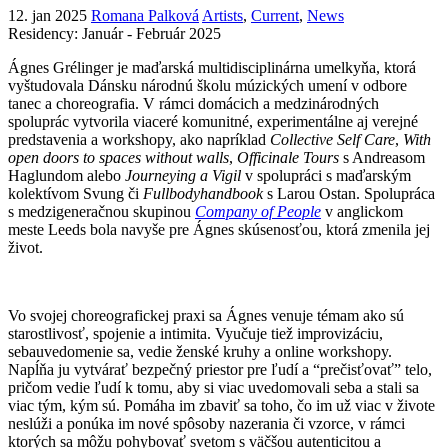
12. jan 2025
Romana Palková
Artists
,
Current
,
News
Residency: Január - Február 2025
Ágnes Grélinger je maďarská multidisciplinárna umelkyňa, ktorá
vyštudovala Dánsku národnú školu múzických umení v odbore
tanec a choreografia. V rámci domácich a medzinárodných
spoluprác vytvorila viaceré komunitné, experimentálne aj verejné
predstavenia a workshopy, ako napríklad
Collective Self Care
,
With
open doors to spaces without walls
,
Officinale Tours
s Andreasom
Haglundom alebo
Journeying a Vigil
v spolupráci s maďarským
kolektívom Svung či
Fullbodyhandbook
s Larou Ostan. Spolupráca
s medzigeneračnou skupinou
Company of People
v anglickom
meste Leeds bola navyše pre Ágnes skúsenosťou, ktorá zmenila jej
život.
Vo svojej choreografickej praxi sa Ágnes venuje témam ako sú
starostlivosť, spojenie a intimita. Vyučuje tiež improvizáciu,
sebauvedomenie sa, vedie ženské kruhy a online workshopy.
Napĺňa ju vytvárať bezpečný priestor pre ľudí a “prečisťovať” telo,
pričom vedie ľudí k tomu, aby si viac uvedomovali seba a stali sa
viac tým, kým sú. Pomáha im zbaviť sa toho, čo im už viac v živote
neslúži a ponúka im nové spôsoby nazerania či vzorce, v rámci
ktorých sa môžu pohybovať svetom s väčšou autenticitou a