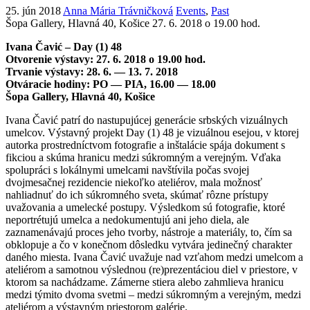
25. jún 2018
Anna Mária Trávničková
Events
,
Past
Šopa Gallery, Hlavná 40, Košice
27. 6. 2018 o 19.00 hod.
Ivana Čavić – Day (1) 48
Otvorenie výstavy: 27. 6. 2018 o 19.00 hod.
Trvanie výstavy: 28. 6. — 13. 7. 2018
Otváracie hodiny: PO — PIA, 16.00 — 18.00
Šopa Gallery, Hlavná 40, Košice
Ivana Čavić patrí do nastupujúcej generácie srbských vizuálnych
umelcov. Výstavný projekt Day (1) 48 je vizuálnou esejou, v ktorej
autorka prostredníctvom fotografie a inštalácie spája dokument s
fikciou a skúma hranicu medzi súkromným a verejným. Vďaka
spolupráci s lokálnymi umelcami navštívila počas svojej
dvojmesačnej rezidencie niekoľko ateliérov, mala možnosť
nahliadnuť do ich súkromného sveta, skúmať rôzne prístupy
uvažovania a umelecké postupy. Výsledkom sú fotografie, ktoré
neportrétujú umelca a nedokumentujú ani jeho diela, ale
zaznamenávajú proces jeho tvorby, nástroje a materiály, to, čím sa
obklopuje a čo v konečnom dôsledku vytvára jedinečný charakter
daného miesta. Ivana Čavić uvažuje nad vzťahom medzi umelcom a
ateliérom a samotnou výslednou (re)prezentáciou diel v priestore, v
ktorom sa nachádzame. Zámerne stiera alebo zahmlieva hranicu
medzi týmito dvoma svetmi – medzi súkromným a verejným, medzi
ateliérom a výstavným priestorom galérie.