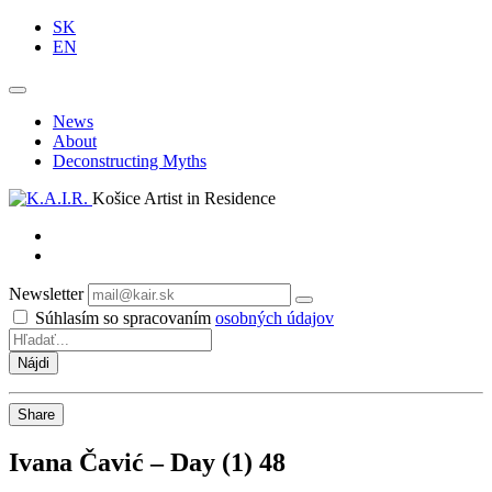
SK
EN
News
About
Deconstructing Myths
Košice Artist in Residence
Newsletter
Odoberať
Súhlasím so spracovaním
osobných údajov
Share
Ivana Čavić – Day (1) 48