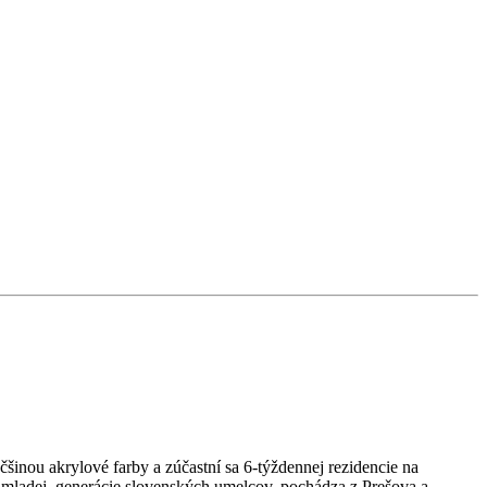
čšinou akrylové farby a zúčastní sa 6-týždennej rezidencie na
adej generácie slovenských umelcov, pochádza z Prešova a