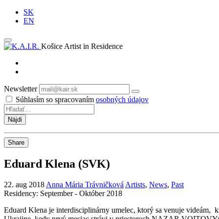
SK
EN
Košice Artist in Residence
Newsletter
Odoberať
Súhlasím so spracovaním
osobných údajov
Share
Eduard Klena (SVK)
22. aug 2018
Anna Mária Trávničková
Artists
,
News
,
Past
Residency: September - Október 2018
Eduard Klena je interdisciplinárny umelec, ktorý sa venuje videám, kr
Ukrajine, kedy prvý mesiac strávi v priestoroch NAZAR VOITOVYC