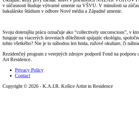
v súčasnosti študuje výtvarné umenie na VŠVU. V minulosti sa zúčas
bakalárske štúdium v odbore Nové média a Západné umenie.
Svoju doterajšiu prácu označuje ako “collectively unconscious”, v kto
funguje na viacerých úrovniach dôležitosti spájajúc ekológiu, spoločn
tohto všetkého? Nie je to náhodou len hmla, ružové okuliare, či náh
Rezidenčný program z verejných zdrojov podporil Fond na podporu um
Art Residence.
Privacy Policy
Contact
Copyright © 2026 - K.A.I.R. Košice Artist in Residence