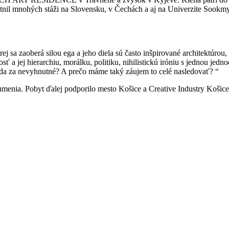
tnil mnohých stáži na Slovensku, v Čechách a aj na Univerzite Sookm
rej sa zaoberá silou ega a jeho diela sú často inšpirované architektúro
osť a jej hierarchiu, morálku, politiku, nihilistickú iróniu s jednou je
rada za nevyhnutné? A prečo máme taký záujem to celé nasledovať? “
enia. Pobyt ďalej podporilo mesto Košice a Creative Industry Košice