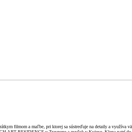
átkym filmom a maľbe, pri ktorej sa sústreďuje na detaily a využíva vä
H ART RESIDENCE v Travnene a zvyšok v Kyjeve. Klena patrí do ml