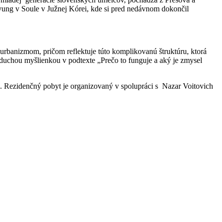
yung v Soule v Južnej Kórei, kde si pred nedávnom dokončil
u, urbanizmom, pričom reflektuje túto komplikovanú štruktúru, ktorá
dnoduchou myšlienkou v podtexte „Prečo to funguje a aký je zmysel
. Rezidenčný pobyt je organizovaný v spolupráci s Nazar Voitovich