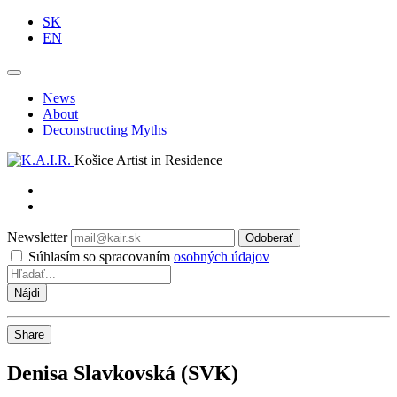
SK
EN
News
About
Deconstructing Myths
Košice Artist in Residence
Newsletter
Odoberať
Súhlasím so spracovaním
osobných údajov
Share
Denisa Slavkovská (SVK)