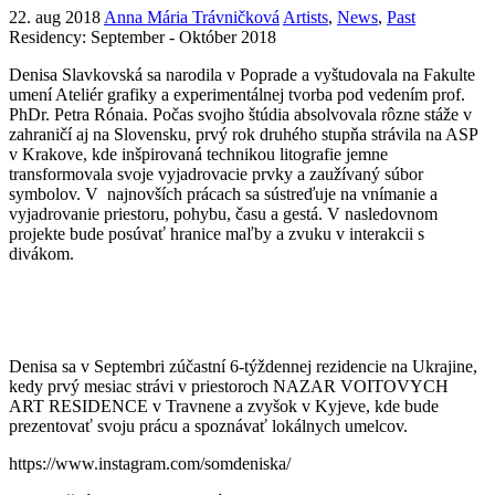
22. aug 2018
Anna Mária Trávničková
Artists
,
News
,
Past
Residency: September - Október 2018
Denisa Slavkovská sa narodila v Poprade a vyštudovala na Fakulte
umení Ateliér grafiky a experimentálnej tvorba pod vedením prof.
PhDr. Petra Rónaia. Počas svojho štúdia absolvovala rôzne stáže v
zahraničí aj na Slovensku, prvý rok druhého stupňa strávila na ASP
v Krakove, kde inšpirovaná technikou litografie jemne
transformovala svoje vyjadrovacie prvky a zaužívaný súbor
symbolov. V najnovších prácach sa sústreďuje na vnímanie a
vyjadrovanie priestoru, pohybu, času a gestá. V nasledovnom
projekte bude posúvať hranice maľby a zvuku v interakcii s
divákom.
Denisa sa v Septembri zúčastní 6-týždennej rezidencie na Ukrajine,
kedy prvý mesiac strávi v priestoroch NAZAR VOITOVYCH
ART RESIDENCE v Travnene a zvyšok v Kyjeve, kde bude
prezentovať svoju prácu a spoznávať lokálnych umelcov.
https://www.instagram.com/somdeniska/