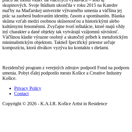
skupinových. Svoje štúdium ukončila v roku 2015 na Katedre
maľby na Maďarskej univerzite výtvarného umenia a väčšina jej
prác sa zaoberá budovaním identity, časom a spomínaním. Blanka
skúma vzťah medzi osobnou skúsenosťou a historickými alebo
kultúrnymi fenoménmi. Zvyčajne tvorí inštalácie, ktoré majú vždy
iný charakter a dané objekty tak vytvárajú vzájomnú súvislosť.
Väčšinou kladie výrazne osobný a skutočný príbeh k metaforickým
minimalistickým objektom. Taktiež špecifický priestor určuje
kompozíciu, ktorá divákov vyzýva ku kontaktu s dielami.
Rezidenčný program z verejných zdrojov podporil Fond na podporu
umenia. Pobyt ďalej podporilo mesto Košice a Creative Industry
Košice.
Privacy Policy
Contact
Copyright © 2026 - K.A.I.R. Košice Artist in Residence