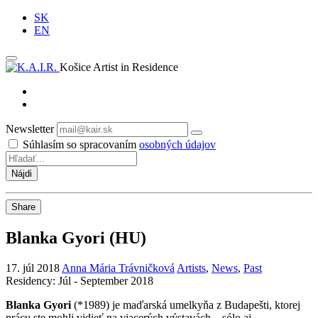
SK
EN
Košice Artist in Residence
Newsletter
Odoberať
Súhlasím so spracovaním
osobných údajov
Share
Blanka Gyori (HU)
17. júl 2018
Anna Mária Trávničková
Artists
,
News
,
Past
Residency: Júl - September 2018
Blanka Gyori
(*1989) je maďarská umelkyňa z Budapešti, ktorej
prácu ste mohli vidieť na viacerých výstavách – sólo aj