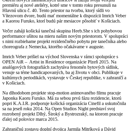
premiéru aj nové ateliéry, kotré sme v tomto roku presunuli na
Hlavnú ulicu č. 40. Tento priestor na tvorbu, ktorý sídli vo
Vítezovom dvore, budú mať momentálne k dispozícii Imrich Veber
a Kaorou Furuko, ktorí budú pár mesiacov pôsobiť v Košiciach.
Večer zaháji košická tanečná skupina Heeb.She s ich pohybovou
performance ušitou na mieru našim novým priestorom. V spolupráci
s nimi rozbiehame projekt rezidenčného pobytu pre tanečníka alebo
choreografa z Nemecka, ktorého očakávame v auguste.
Imrich Veber prišiel na východ Slovenska v rámci spolupráce s
OPEN AiR – Artist in Residence organizácie Plzeň 2015. Na
analógových fotografiách zachytáva fenomén bytových sídlisk,
venuje sa téme handicapovaných, ba aj životu v obci. Publikuje v
kultúrnych periodikách, vystavuje v Českej republike, v zahraničí a
v Košiciach.
Na dlhodobom projekte stop-motion animovaného filmu pracuje
Japonka Kaoru Furuko. Má za sebou prvú fázu rezidencie, ktorú
popri K.A.I.R. podporuje košická organizácia Cinefil a uskutočnila
sa na jeseň roku 2014. Na Open Studios Night predstaví svoj
rozrobený projekt Dlhý, Široký a Bystrozraký, na ktorom pracuje
ďalej od polovice marca 2015.
Zahraničnú zostavu doplní dvojica Jarmila Mitríková a Dávid