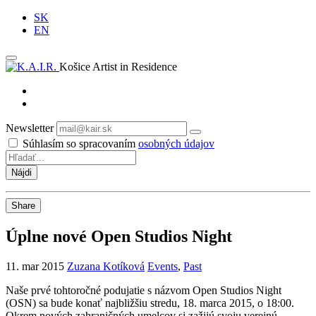
SK
EN
Košice Artist in Residence
Newsletter
Odoberať
Súhlasím so spracovaním
osobných údajov
Share
Úplne nové Open Studios Night
11. mar 2015
Zuzana Kotíková
Events
,
Past
Naše prvé tohtoročné podujatie s názvom Open Studios Night
(OSN) sa bude konať najbližšiu stredu, 18. marca 2015, o 18:00.
Okrem nových zahraničných umelcov si zažijú svoju verejnú