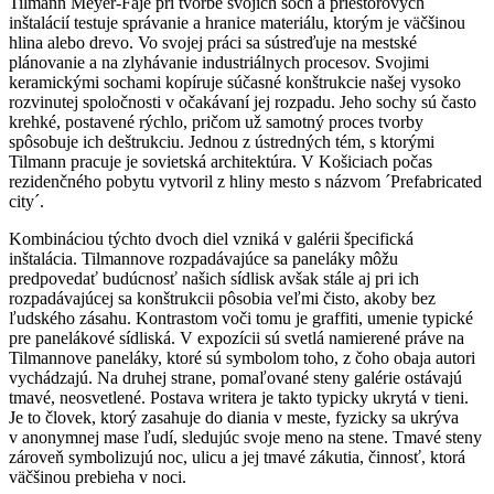
Tilmann Meyer-Faje pri tvorbe svojich sôch a priestorových
inštalácií testuje správanie a hranice materiálu, ktorým je väčšinou
hlina alebo drevo. Vo svojej práci sa sústreďuje na mestské
plánovanie a na zlyhávanie industriálnych procesov. Svojimi
keramickými sochami kopíruje súčasné konštrukcie našej vysoko
rozvinutej spoločnosti v očakávaní jej rozpadu. Jeho sochy sú často
krehké, postavené rýchlo, pričom už samotný proces tvorby
spôsobuje ich deštrukciu. Jednou z ústredných tém, s ktorými
Tilmann pracuje je sovietská architektúra. V Košiciach počas
rezidenčného pobytu vytvoril z hliny mesto s názvom ´Prefabricated
city´.
Kombináciou týchto dvoch diel vzniká v galérii špecifická
inštalácia. Tilmannove rozpadávajúce sa paneláky môžu
predpovedať budúcnosť našich sídlisk avšak stále aj pri ich
rozpadávajúcej sa konštrukcii pôsobia veľmi čisto, akoby bez
ľudského zásahu. Kontrastom voči tomu je graffiti, umenie typické
pre panelákové sídliská. V expozícii sú svetlá namierené práve na
Tilmannove paneláky, ktoré sú symbolom toho, z čoho obaja autori
vychádzajú. Na druhej strane, pomaľované steny galérie ostávajú
tmavé, neosvetlené. Postava writera je takto typicky ukrytá v tieni.
Je to človek, ktorý zasahuje do diania v meste, fyzicky sa ukrýva
v anonymnej mase ľudí, sledujúc svoje meno na stene. Tmavé steny
zároveň symbolizujú noc, ulicu a jej tmavé zákutia, činnosť, ktorá
väčšinou prebieha v noci.