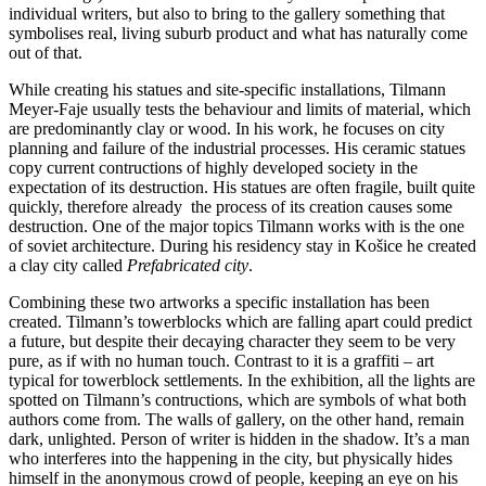
individual writers, but also to bring to the gallery something that
symbolises real, living suburb product and what has naturally come
out of that.
While creating his statues and site-specific installations, Tilmann
Meyer-Faje usually tests the behaviour and limits of material, which
are predominantly clay or wood. In his work, he focuses on city
planning and failure of the industrial processes. His ceramic statues
copy current contructions of highly developed society in the
expectation of its destruction. His statues are often fragile, built quite
quickly, therefore already the process of its creation causes some
destruction. One of the major topics Tilmann works with is the one
of soviet architecture. During his residency stay in Košice he created
a clay city called
Prefabricated city
.
Combining these two artworks a specific installation has been
created. Tilmann’s towerblocks which are falling apart could predict
a future, but despite their decaying character they seem to be very
pure, as if with no human touch. Contrast to it is a graffiti – art
typical for towerblock settlements. In the exhibition, all the lights are
spotted on Tilmann’s contructions, which are symbols of what both
authors come from. The walls of gallery, on the other hand, remain
dark, unlighted. Person of writer is hidden in the shadow. It’s a man
who interferes into the happening in the city, but physically hides
himself in the anonymous crowd of people, keeping an eye on his