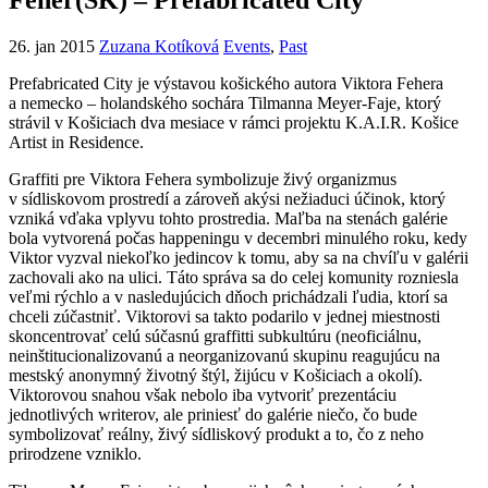
26. jan 2015
Zuzana Kotíková
Events
,
Past
Prefabricated City je výstavou košického autora Viktora Fehera
a nemecko – holandského sochára Tilmanna Meyer-Faje, ktorý
strávil v Košiciach dva mesiace v rámci projektu K.A.I.R. Košice
Artist in Residence.
Graffiti pre Viktora Fehera symbolizuje živý organizmus
v sídliskovom prostredí a zároveň akýsi nežiaduci účinok, ktorý
vzniká vďaka vplyvu tohto prostredia. Maľba na stenách galérie
bola vytvorená počas happeningu v decembri minulého roku, kedy
Viktor vyzval niekoľko jedincov k tomu, aby sa na chvíľu v galérii
zachovali ako na ulici. Táto správa sa do celej komunity rozniesla
veľmi rýchlo a v nasledujúcich dňoch prichádzali ľudia, ktorí sa
chceli zúčastniť. Viktorovi sa takto podarilo v jednej miestnosti
skoncentrovať celú súčasnú graffitti subkultúru (neoficiálnu,
neinštitucionalizovanú a neorganizovanú skupinu reagujúcu na
mestský anonymný životný štýl, žijúcu v Košiciach a okolí).
Viktorovou snahou však nebolo iba vytvoriť prezentáciu
jednotlivých writerov, ale priniesť do galérie niečo, čo bude
symbolizovať reálny, živý sídliskový produkt a to, čo z neho
prirodzene vzniklo.