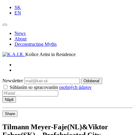
SK
EN
News
About
Deconstructing Myths
Košice Artist in Residence
Newsletter
Odoberať
Súhlasím so spracovaním
osobných údajov
Share
Tilmann Meyer-Faje(NL)&Viktor
Feher(SK) – Prefabricated City