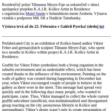
Rezidenčný pobyt Tilmanna Meyer-Faje sa uskutočnil v rámci
spolupráce projektu K.A.I.R. Košice Artist in Rezidence
s organizáciou
Motel Spatie
v holandskom meste Arnhem. Výstava
vznikla s podporou MK SR a Nadácie Tatrabanky.
Výstava trvá až do 22. Februára v Galérii Pyecka! (sleduj
tu
)
_______________________________________________________
Prefabricated City is an exhibition of Košice-based author Viktor
Feher and german/dutch sculptor Tilmann Meyer-Faje, who spent
two months in Košice within project K.A.I.R. Košice Artist in
Residence.
Graffiti for Viktor Feher symbolises both a living organism in the
suburbs environment and an undesirable effect, which has been
created thanks to the influence of this environment. Painting on the
walls of gallery was created during happening in December last
year, when Viktor encouraged couple of people to behave in the
gallery as there were in the street. This message had spread very
quickly and in the following days many people, who wanted to
participate, came. Thus, Viktor managed to collect the whole current
graffiti subculture (unofficial, non-institutionalised and disorganised
group reacting on the city anonymous lifestyle in Košice and
surroundings). Viktor’s desire wasn’t only to create presentation of