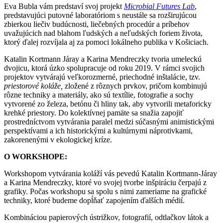
Eva Bubla vám predstaví svoj projekt
Microbial Futures Lab
,
predstavujúci putovné laboratóriom s neustále sa rozširujúcou
zbierkou liečiv budúcnosti, liečebných procedúr a príbehov
uvažujúcich nad blahom ľudských a neľudských foriem života,
ktorý ďalej rozvíjala aj za pomoci lokálneho publika v Košiciach.
Katalin Kortmann Járay a Karina Mendreczky tvoria umeleckú
dvojicu, ktorá úzko spolupracuje od roku 2019. V rámci svojich
projektov vytvárajú veľkorozmerné, priechodné inštalácie, tzv.
priestorové koláže,
zložené z rôznych prvkov, pričom kombinujú
rôzne techniky a materiály, ako sú textílie, fotografie a sochy
vytvorené zo železa, betónu či hliny tak, aby vytvorili metaforicky
krehké priestory. Do kolektívnej pamäte sa snažia zapojiť
prostredníctvom vytvárania paralel medzi súčasnými animistickými
perspektívami a ich historickými a kultúrnymi náprotivkami,
zakorenenými v ekologickej kríze.
O WORKSHOPE:
Workshopom vytvárania koláží vás pevedú Katalin Kortmann-Járay
a Karina Mendreczky, ktoré vo svojej tvorbe inšpiráciu čerpajú z
grafiky. Počas workshopu sa spolu s nimi zameriame na grafické
techniky, ktoré budeme dopĺňať zapojením ďalších médií.
Kombináciou papierových ústrižkov, fotografií, odtlačkov látok a