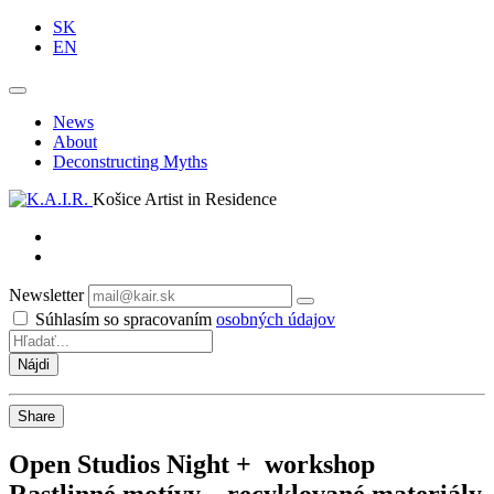
SK
EN
News
About
Deconstructing Myths
Košice Artist in Residence
Newsletter
Odoberať
Súhlasím so spracovaním
osobných údajov
Share
Open Studios Night + workshop
Rastlinné motívy – recyklované materiály