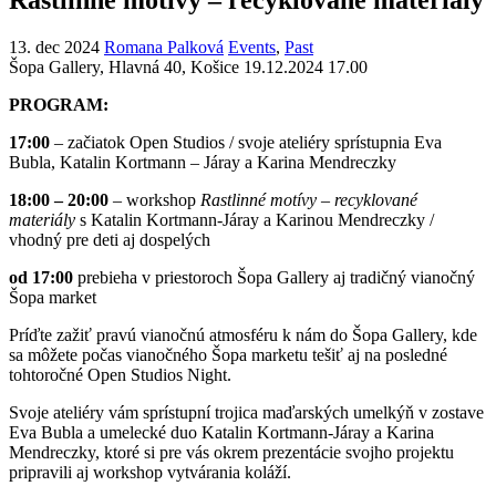
13. dec 2024
Romana Palková
Events
,
Past
Šopa Gallery, Hlavná 40, Košice
19.12.2024 17.00
PROGRAM:
17:00
– začiatok Open Studios / svoje ateliéry sprístupnia Eva
Bubla, Katalin Kortmann – Járay a Karina Mendreczky
18:00 – 20:00
– workshop
Rastlinné motívy – recyklované
materiály
s Katalin Kortmann-Járay a Karinou Mendreczky /
vhodný pre deti aj dospelých
od 17:00
prebieha v priestoroch Šopa Gallery aj tradičný vianočný
Šopa market
Príďte zažiť pravú vianočnú atmosféru k nám do Šopa Gallery, kde
sa môžete počas vianočného Šopa marketu tešiť aj na posledné
tohtoročné Open Studios Night.
Svoje ateliéry vám sprístupní trojica maďarských umelkýň v zostave
Eva Bubla a umelecké duo Katalin Kortmann-Járay a Karina
Mendreczky, ktoré si pre vás okrem prezentácie svojho projektu
pripravili aj workshop vytvárania koláží.