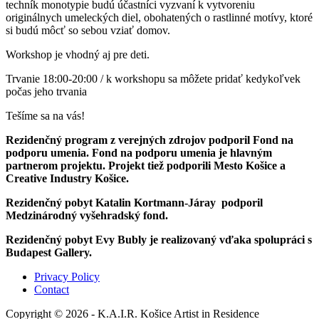
techník monotypie budú účastníci vyzvaní k vytvoreniu
originálnych umeleckých diel, obohatených o rastlinné motívy, ktoré
si budú môcť so sebou vziať domov.
Workshop je vhodný aj pre deti.
Trvanie 18:00-20:00 / k workshopu sa môžete pridať kedykoľvek
počas jeho trvania
Tešíme sa na vás!
Rezidenčný program z verejných zdrojov podporil Fond na
podporu umenia. Fond na podporu umenia je hlavným
partnerom projektu. Projekt tiež podporili Mesto Košice a
Creative Industry Košice.
Rezidenčný pobyt Katalin Kortmann-Járay podporil
Medzinárodný vyšehradský fond.
Rezidenčný pobyt Evy Bubly je realizovaný vďaka spolupráci s
Budapest Gallery.
Privacy Policy
Contact
Copyright © 2026 - K.A.I.R. Košice Artist in Residence