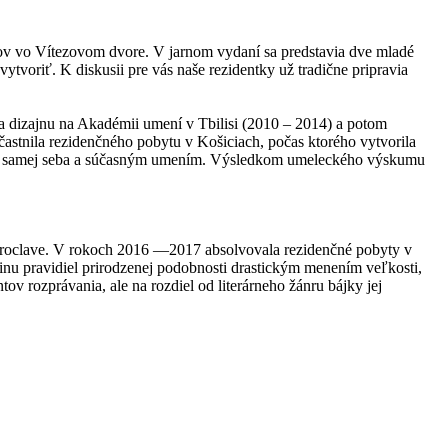
rov vo Vítezovom dvore. V jarnom vydaní sa predstavia dve mladé
voriť. K diskusii pre vás naše rezidentky už tradične pripravia
 a dizajnu na Akadémii umení v Tbilisi (2010 – 2014) a potom
častnila rezidenčného pobytu v Košiciach, počas ktorého vytvorila
aním samej seba a súčasným umením. Výsledkom umeleckého výskumu
Vroclave. V rokoch 2016 —2017 absolvovala rezidenčné pobyty v
čšinu pravidiel prirodzenej podobnosti drastickým menením veľkosti,
ov rozprávania, ale na rozdiel od literárneho žánru bájky jej