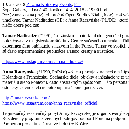
19. apr 2018
Zuzana Kotíková
Events
,
Past
Šopa Gallery, Hlavná 40, Košice
24. 4. 2018 o 19.00 hod.
Pozývame vás na prvý tohtoročný Open Studios Night, ktorý je skvel
umelkyne, Tamar Nadiradze (GE) a Anna Raczyńska (PL/DE), ktoré vám 
niečo dobré pod zub.
Tamar Nadiradze
(*1991, Gruzínsko) – patrí k mladej generácii gru
pokračovala v magisterskom štúdiu v Centre súčasného umenia – Tbilis
experimentálnu publikáciu s názvom In the Forest. Tamar vo svoji
sú často experimentálne publikácie a/alebo kresby a ilustrácie.
https://www.instagram.com/tamar.nadiradze/
Anna Raczynska
(*1990, Poľsko) – žije a pracuje v nemeckom Lip
Holandsku a Francúzsku. Sochárske diela, objekty a inštalácie tejto 
materiálu alebo kontextu, často abstraktným spôsobom. Táto personaliz
esteticky ladené diela nepotrebujú mať poučujúci záver.
http://annaraczynska.com/
https://www.instagram.com/anna_raczynska_official
Trojmesačný rezidenčný pobyt Anny Raczynskej je organizovaný v spo
Rezidenčný program z verejných zdrojov podporil Fond na podporu 
Partnerom projektu je Creative Industry Košice.