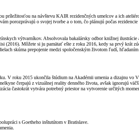
ou príležitosťou na návštevu KAIR rezidenčných umelcov a ich atelié
porozprávajú o svojej tvorbe a o tom, čo plánujú počas rezidencie vyt
zínskych výtvarníkov. Absolvovala bakalársky odbor knižnej ilustrácie
i (2016). Môžete si ju pamätať ešte z roku 2016, kedy sa prvý krát zú
ch dielach skúma prepojenie medzi spoločenským životom ľudí, hľad
sku. V roku 2015 ukončila štúdium na Akadémii umenia a dizajnu vo 
umelkyne čerpajú z vizuálnej reality denného života, avšak ignorujú vä
ácia častokrát vytvára potrebný priestor na vytvorenie určitých moment
lupráci s Goetheho inštutútom v Bratislave.
umenia.