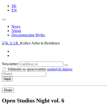
SK
EN
News
About
Deconstructing Myths
Košice Artist in Residence
Newsletter
Odoberať
Súhlasím so spracovaním
osobných údajov
Share
Open Studios Night vol. 6