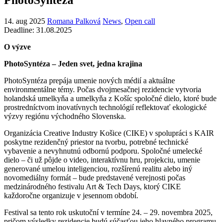
14. aug 2025
Romana Palková
News
,
Open call
Deadline: 31.08.2025
O výzve
PhotoSyntéza – Jeden svet, jedna krajina
PhotoSyntéza prepája umenie nových médií a aktuálne
environmentálne témy. Počas dvojmesačnej rezidencie vytvoria
holandská umelkyňa a umelkyňa z Košíc spoločné dielo, ktoré bude
prostredníctvom inovatívnych technológií reflektovať ekologické
výzvy regiónu východného Slovenska.
Organizácia Creative Industry Košice (CIKE) v spolupráci s KAIR
poskytne rezidenčný priestor na tvorbu, potrebné technické
vybavenie a nevyhnutnú odbornú podporu. Spoločné umelecké
dielo – či už pôjde o video, interaktívnu hru, projekciu, umenie
generované umelou inteligenciou, rozšírenú realitu alebo iný
novomediálny formát – bude predstavené verejnosti počas
medzinárodného festivalu Art & Tech Days, ktorý CIKE
každoročne organizuje v jesennom období.
Festival sa tento rok uskutoční v termíne 24. – 29. novembra 2025,
pričom výsledky rezidencie budú súčasťou jeho hlavného programu.