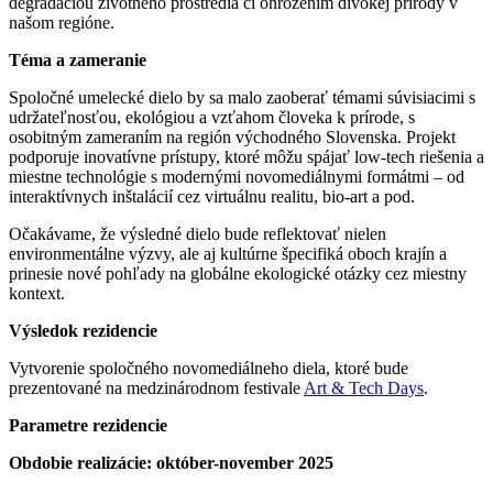
degradáciou životného prostredia či ohrozením divokej prírody v
našom regióne.
Téma a zameranie
Spoločné umelecké dielo by sa malo zaoberať témami súvisiacimi s
udržateľnosťou, ekológiou a vzťahom človeka k prírode, s
osobitným zameraním na región východného Slovenska. Projekt
podporuje inovatívne prístupy, ktoré môžu spájať low-tech riešenia a
miestne technológie s modernými novomediálnymi formátmi – od
interaktívnych inštalácií cez virtuálnu realitu, bio-art a pod.
Očakávame, že výsledné dielo bude reflektovať nielen
environmentálne výzvy, ale aj kultúrne špecifiká oboch krajín a
prinesie nové pohľady na globálne ekologické otázky cez miestny
kontext.
Výsledok rezidencie
Vytvorenie spoločného novomediálneho diela, ktoré bude
prezentované na medzinárodnom festivale
Art & Tech Days
.
Parametre rezidencie
Obdobie realizácie: október-november 2025