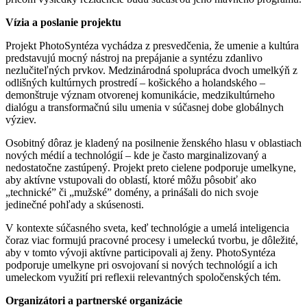
Vízia a poslanie projektu
Projekt PhotoSyntéza vychádza z presvedčenia, že umenie a kultúra
predstavujú mocný nástroj na prepájanie a syntézu zdanlivo
nezlučiteľných prvkov. Medzinárodná spolupráca dvoch umelkýň z
odlišných kultúrnych prostredí – košického a holandského –
demonštruje význam otvorenej komunikácie, medzikultúrneho
dialógu a transformačnú silu umenia v súčasnej dobe globálnych
výziev.
Osobitný dôraz je kladený na posilnenie ženského hlasu v oblastiach
nových médií a technológií – kde je často marginalizovaný a
nedostatočne zastúpený. Projekt preto cielene podporuje umelkyne,
aby aktívne vstupovali do oblastí, ktoré môžu pôsobiť ako
„technické” či „mužské” domény, a prinášali do nich svoje
jedinečné pohľady a skúsenosti.
V kontexte súčasného sveta, keď technológie a umelá inteligencia
čoraz viac formujú pracovné procesy i umeleckú tvorbu, je dôležité,
aby v tomto vývoji aktívne participovali aj ženy. PhotoSyntéza
podporuje umelkyne pri osvojovaní si nových technológií a ich
umeleckom využití pri reflexii relevantných spoločenských tém.
Organizátori a partnerské organizácie