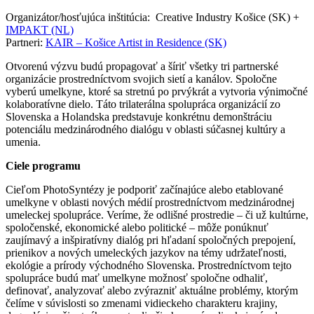
Organizátor/hosťujúca inštitúcia: Creative Industry Košice (SK) +
IMPAKT (NL)
Partneri:
KAIR – Košice Artist in Residence (SK)
Otvorenú výzvu budú propagovať a šíriť všetky tri partnerské
organizácie prostredníctvom svojich sietí a kanálov. Spoločne
vyberú umelkyne, ktoré sa stretnú po prvýkrát a vytvoria výnimočné
kolaboratívne dielo. Táto trilaterálna spolupráca organizácií zo
Slovenska a Holandska predstavuje konkrétnu demonštráciu
potenciálu medzinárodného dialógu v oblasti súčasnej kultúry a
umenia.
Ciele programu
Cieľom PhotoSyntézy je podporiť začínajúce alebo etablované
umelkyne v oblasti nových médií prostredníctvom medzinárodnej
umeleckej spolupráce. Veríme, že odlišné prostredie – či už kultúrne,
spoločenské, ekonomické alebo politické – môže ponúknuť
zaujímavý a inšpiratívny dialóg pri hľadaní spoločných prepojení,
prienikov a nových umeleckých jazykov na témy udržateľnosti,
ekológie a prírody východného Slovenska. Prostredníctvom tejto
spolupráce budú mať umelkyne možnosť spoločne odhaliť,
definovať, analyzovať alebo zvýrazniť aktuálne problémy, ktorým
čelíme v súvislosti so zmenami vidieckeho charakteru krajiny,