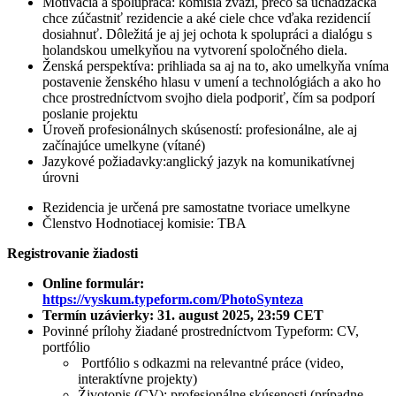
Motivácia a spolupráca: komisia zváži, prečo sa uchádzačka
chce zúčastniť rezidencie a aké ciele chce vďaka rezidencií
dosiahnuť. Dôležitá je aj jej ochota k spolupráci a dialógu s
holandskou umelkyňou na vytvorení spoločného diela.
Ženská perspektíva: prihliada sa aj na to, ako umelkyňa vníma
postavenie ženského hlasu v umení a technológiách a ako ho
chce prostredníctvom svojho diela podporiť, čím sa podporí
poslanie projektu
Úroveň profesionálnych skúseností: profesionálne, ale aj
začínajúce umelkyne (vítané)
Jazykové požiadavky:anglický jazyk na komunikatívnej
úrovni
Rezidencia je určená pre samostatne tvoriace umelkyne
Členstvo Hodnotiacej komisie: TBA
Registrovanie žiadosti
Online formulár:
https://vyskum.typeform.com/PhotoSynteza
Termín uzávierky: 31. august 2025, 23:59 CET
Povinné prílohy žiadané prostredníctvom Typeform: CV,
portfólio
Portfólio s odkazmi na relevantné práce (video,
interaktívne projekty)
Životopis (CV): profesionálne skúsenosti (prípadne