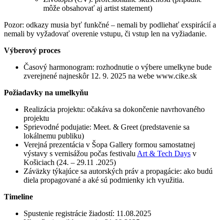
môže obsahovať aj artist statement)
Pozor: odkazy musia byť funkčné – nemali by podliehať exspirácií a
nemali by vyžadovať overenie vstupu, či vstup len na vyžiadanie.
Výberový proces
Časový harmonogram: rozhodnutie o výbere umelkyne bude
zverejnené najneskôr 12. 9. 2025 na webe www.cike.sk
Požiadavky na umelkyňu
Realizácia projektu: očakáva sa dokončenie navrhovaného
projektu
Sprievodné podujatie: Meet. & Greet (predstavenie sa
lokálnemu publiku)
Verejná prezentácia v Šopa Gallery formou samostatnej
výstavy s vernisážou počas festivalu
Art & Tech Days
v
Košiciach (24. – 29.11 .2025)
Záväzky týkajúce sa autorských práv a propagácie: ako budú
diela propagované a aké sú podmienky ich využitia.
Timeline
Spustenie registrácie žiadostí: 11.08.2025