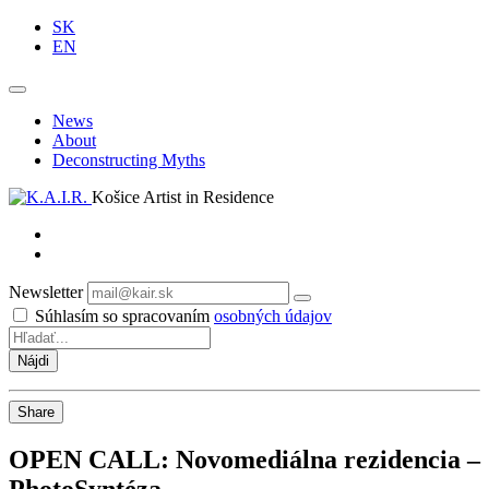
SK
EN
News
About
Deconstructing Myths
Košice Artist in Residence
Newsletter
Odoberať
Súhlasím so spracovaním
osobných údajov
Share
OPEN CALL: Novomediálna rezidencia –
PhotoSyntéza