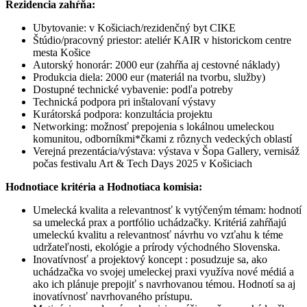
Rezidencia zahŕňa:
Ubytovanie: v Košiciach/rezidenčný byt CIKE
Štúdio/pracovný priestor: ateliér KAIR v historickom centre
mesta Košice
Autorský honorár: 2000 eur (zahŕňa aj cestovné náklady)
Produkcia diela: 2000 eur (materiál na tvorbu, služby)
Dostupné technické vybavenie: podľa potreby
Technická podpora pri inštalovaní výstavy
Kurátorská podpora: konzultácia projektu
Networking: možnosť prepojenia s lokálnou umeleckou
komunitou, odborníkmi*čkami z rôznych vedeckých oblastí
Verejná prezentácia/výstava: výstava v Šopa Gallery, vernisáž
počas festivalu Art & Tech Days 2025 v Košiciach
Hodnotiace kritéria a Hodnotiaca komisia:
Umelecká kvalita a relevantnosť k vytýčeným témam: hodnotí
sa umelecká prax a portfólio uchádzačky. Kritériá zahŕňajú
umeleckú kvalitu a relevantnosť návrhu vo vzťahu k téme
udržateľnosti, ekológie a prírody východného Slovenska.
Inovatívnosť a projektový koncept : posudzuje sa, ako
uchádzačka vo svojej umeleckej praxi využíva nové médiá a
ako ich plánuje prepojiť s navrhovanou témou. Hodnotí sa aj
inovatívnosť navrhovaného prístupu.