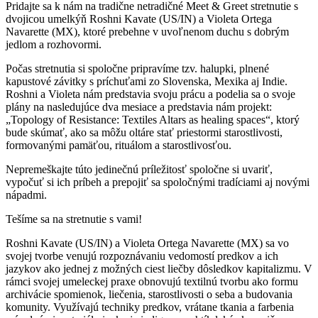
Pridajte sa k nám na tradične netradičné Meet & Greet stretnutie s
dvojicou umelkýň Roshni Kavate (US/IN) a Violeta Ortega
Navarette (MX), ktoré prebehne v uvoľnenom duchu s dobrým
jedlom a rozhovormi.
Počas stretnutia si spoločne pripravíme tzv. halupki, plnené
kapustové závitky s príchuťami zo Slovenska, Mexika aj Indie.
Roshni a Violeta nám predstavia svoju prácu a podelia sa o svoje
plány na nasledujúce dva mesiace a predstavia nám projekt:
„Topology of Resistance: Textiles Altars as healing spaces“, ktorý
bude skúmať, ako sa môžu oltáre stať priestormi starostlivosti,
formovanými pamäťou, rituálom a starostlivosťou.
Nepremeškajte túto jedinečnú príležitosť spoločne si uvariť,
vypočuť si ich príbeh a prepojiť sa spoločnými tradíciami aj novými
nápadmi.
Tešíme sa na stretnutie s vami!
Roshni Kavate (US/IN) a Violeta Ortega Navarette (MX) sa vo
svojej tvorbe venujú rozpoznávaniu vedomostí predkov a ich
jazykov ako jednej z možných ciest liečby dôsledkov kapitalizmu. V
rámci svojej umeleckej praxe obnovujú textilnú tvorbu ako formu
archivácie spomienok, liečenia, starostlivosti o seba a budovania
komunity. Využívajú techniky predkov, vrátane tkania a farbenia