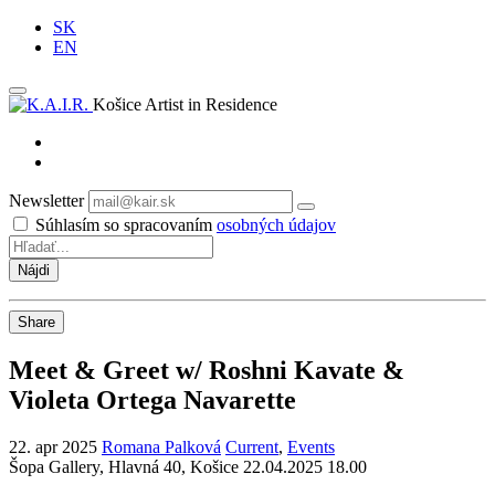
SK
EN
Košice Artist in Residence
Newsletter
Odoberať
Súhlasím so spracovaním
osobných údajov
Share
Meet & Greet w/ Roshni Kavate &
Violeta Ortega Navarette
22. apr 2025
Romana Palková
Current
,
Events
Šopa Gallery, Hlavná 40, Košice
22.04.2025 18.00