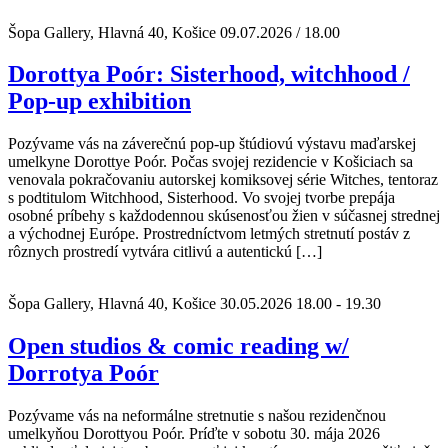
Šopa Gallery, Hlavná 40, Košice
09.07.2026 / 18.00
Dorottya Poór: Sisterhood, witchhood /
Pop-up exhibition
Pozývame vás na záverečnú pop-up štúdiovú výstavu maďarskej
umelkyne Dorottye Poór. Počas svojej rezidencie v Košiciach sa
venovala pokračovaniu autorskej komiksovej série Witches, tentoraz
s podtitulom Witchhood, Sisterhood. Vo svojej tvorbe prepája
osobné príbehy s každodennou skúsenosťou žien v súčasnej strednej
a východnej Európe. Prostredníctvom letmých stretnutí postáv z
rôznych prostredí vytvára citlivú a autentickú […]
Šopa Gallery, Hlavná 40, Košice
30.05.2026 18.00 - 19.30
Open studios & comic reading w/
Dorrotya Poór
Pozývame vás na neformálne stretnutie s našou rezidenčnou
umelkyňou Dorottyou Poór. Príďte v sobotu 30. mája 2026