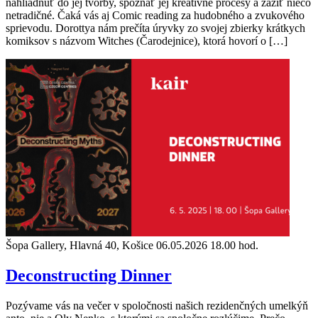
nahliadnuť do jej tvorby, spoznať jej kreatívne procesy a zažiť niečo
netradičné. Čaká vás aj Comic reading za hudobného a zvukového
sprievodu. Dorottya nám prečíta úryvky zo svojej zbierky krátkych
komiksov s názvom Witches (Čarodejnice), ktorá hovorí o […]
Šopa Gallery, Hlavná 40, Košice
06.05.2026 18.00 hod.
Deconstructing Dinner
Pozývame vás na večer v spoločnosti našich rezidenčných umelkýň