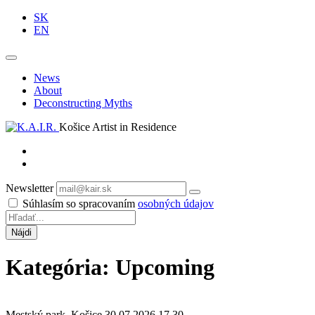
SK
EN
News
About
Deconstructing Myths
Košice Artist in Residence
Newsletter
Odoberať
Súhlasím so spracovaním
osobných údajov
Kategória: Upcoming
Mestský park, Košice
30.07.2026 17.30