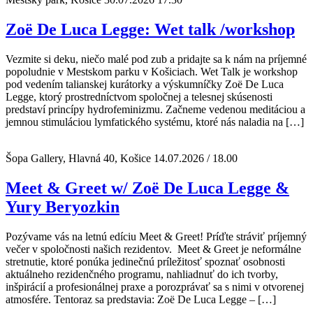
Zoë De Luca Legge: Wet talk /workshop
Vezmite si deku, niečo malé pod zub a pridajte sa k nám na príjemné
popoludnie v Mestskom parku v Košiciach. Wet Talk je workshop
pod vedením talianskej kurátorky a výskumníčky Zoë De Luca
Legge, ktorý prostredníctvom spoločnej a telesnej skúsenosti
predstaví princípy hydrofeminizmu. Začneme vedenou meditáciou a
jemnou stimuláciou lymfatického systému, ktoré nás naladia na […]
Šopa Gallery, Hlavná 40, Košice
14.07.2026 / 18.00
Meet & Greet w/ Zoë De Luca Legge &
Yury Beryozkin
Pozývame vás na letnú edíciu Meet & Greet! Príďte stráviť príjemný
večer v spoločnosti našich rezidentov. Meet & Greet je neformálne
stretnutie, ktoré ponúka jedinečnú príležitosť spoznať osobnosti
aktuálneho rezidenčného programu, nahliadnuť do ich tvorby,
inšpirácií a profesionálnej praxe a porozprávať sa s nimi v otvorenej
atmosfére. Tentoraz sa predstavia: Zoë De Luca Legge – […]