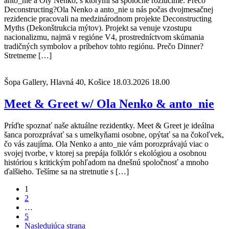
anto_nie a Oly Nenko, s ktorými sa spoločne rozlúčime. Prečo
Deconstructing?Ola Nenko a anto_nie u nás počas dvojmesačnej
rezidencie pracovali na medzinárodnom projekte Deconstructing
Myths (Dekonštrukcia mýtov). Projekt sa venuje vzostupu
nacionalizmu, najmä v regióne V4, prostredníctvom skúmania
tradičných symbolov a príbehov tohto regiónu. Prečo Dinner?
Stretneme […]
Šopa Gallery, Hlavná 40, Košice
18.03.2026 18.00
Meet & Greet w/ Ola Nenko & anto_nie
Príďte spoznať naše aktuálne rezidentky. Meet & Greet je ideálna
šanca porozprávať sa s umelkyňami osobne, opýtať sa na čokoľvek,
čo vás zaujíma. Ola Nenko a anto_nie vám porozprávajú viac o
svojej tvorbe, v ktorej sa prepája folklór s ekológiou a osobnou
históriou s kritickým pohľadom na dnešnú spoločnosť a mnoho
ďalšieho. Tešíme sa na stretnutie s […]
Navigácia
1
2
v
…
článkoch
5
Nasledujúca strana