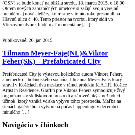
(OSN) sa bude konať najbližšiu stredu, 18. marca 2015, o 18:00.
Okrem nových zahraničných umelcov si zažijú svoju verejnú
premiéru aj nové ateliéry, kotré sme v tomto roku presunuli na
Hlavnú ulicu č. 40. Tento priestor na tvorbu, ktorý sídli vo
Vítezovom dvore, budú mať momentálne […]
Publikované: 26. jan 2015
Tilmann Meyer-Faje(NL)&Viktor
Feher(SK) – Prefabricated City
Prefabricated City je výstavou košického autora Viktora Fehera
a nemecko – holandského sochára Tilmanna Meyer-Faje, ktorý
strávil v Košiciach dva mesiace v rámci projektu K.A.I.R. Košice
Artist in Residence. Graffiti pre Viktora Fehera symbolizuje živý
organizmus v sídliskovom prostredí a zároveň akýsi nežiaduci
účinok, ktorý vzniká vďaka vplyvu tohto prostredia. Maľba na
stenách galérie bola vytvorená počas happeningu v decembri
minulého […]
Navigácia v článkoch