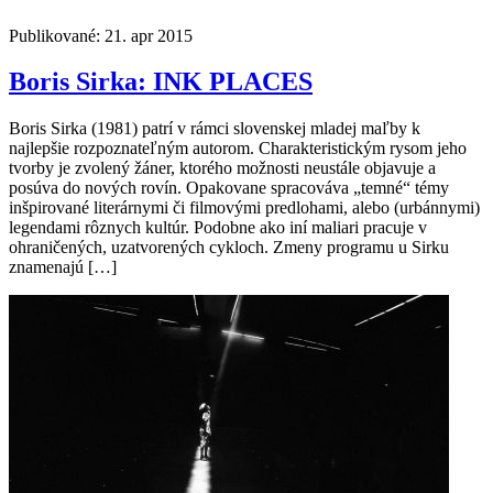
Publikované: 21. apr 2015
Boris Sirka: INK PLACES
Boris Sirka (1981) patrí v rámci slovenskej mladej maľby k
najlepšie rozpoznateľným autorom. Charakteristickým rysom jeho
tvorby je zvolený žáner, ktorého možnosti neustále objavuje a
posúva do nových rovín. Opakovane spracováva „temné“ témy
inšpirované literárnymi či filmovými predlohami, alebo (urbánnymi)
legendami rôznych kultúr. Podobne ako iní maliari pracuje v
ohraničených, uzatvorených cykloch. Zmeny programu u Sirku
znamenajú […]