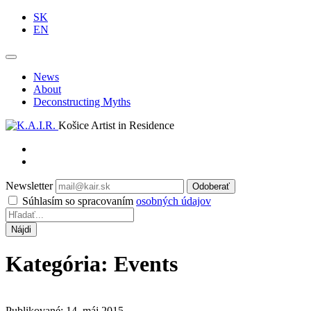
SK
EN
News
About
Deconstructing Myths
Košice Artist in Residence
Newsletter
Odoberať
Súhlasím so spracovaním
osobných údajov
Kategória: Events
Publikované: 14. máj 2015