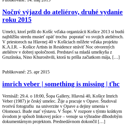
Nočný výjazd do ateliérov, druhé vydanie
roku 2015
Umelci, ktorí prišli do Košíc vďaka organizácii Košice 2013 si budú
najbližšiu stredu musieť opäť trochu popratať vo svojich ateliéroch.
V priestoroch na Hlavnej 40 v Košiciach môžete vďaka projektu
K.A.I.R. – Košice Artists in Residence stráviť Noc otvorených
ateliérov v dobrej spoločnosti. Predstaví sa mladá umelkyňa z
Gruzínska, Nino Khuroshvili, ktorá tu prišla začiatkom mája, […]
Publikované: 25. apr 2015
imrich veber | something is missing | ťhc
Vernisáž: 29.4. o 18:00, Šopa Gallery, Hlavná 40, Košice Imrich
Veber (1987) je český umelec. Žije a pracuje v Opave. Študoval
tvorivú fotografiu na univerzite v Opave a dejiny umenia v
Olomouci. Bude mať výstavu. V Šope. V rozpore s týmto krátkym
úvodom je spôsob Imkovej práce – venuje sa výhradne dlhodobým
dokumentárnym projektom. Prednedávnom dokončil […]