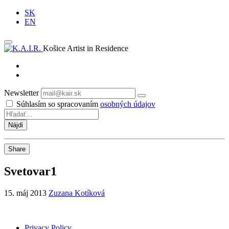
SK
EN
Košice Artist in Residence
Newsletter
Odoberať
Súhlasím so spracovaním
osobných údajov
Share
Svetovar1
15. máj 2013
Zuzana Kotíková
Privacy Policy