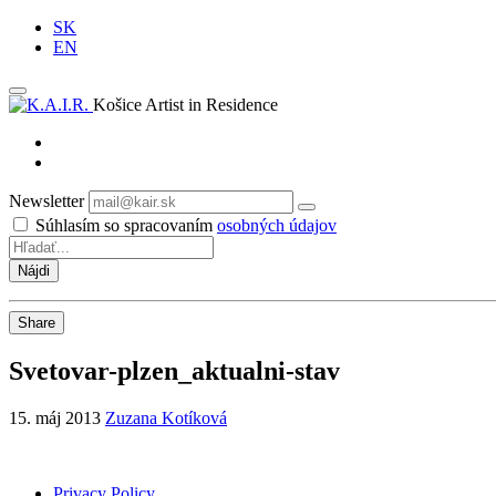
SK
EN
Košice Artist in Residence
Newsletter
Odoberať
Súhlasím so spracovaním
osobných údajov
Share
Svetovar-plzen_aktualni-stav
15. máj 2013
Zuzana Kotíková
Privacy Policy