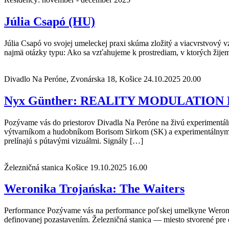
Júlia Csapó (HU)
Júlia Csapó vo svojej umeleckej praxi skúma zložitý a viacvrstvový
najmä otázky typu: Ako sa vzťahujeme k prostrediam, v ktorých žije
Divadlo Na Peróne, Zvonárska 18, Košice
24.10.2025 20.00
Nyx Günther: REALITY MODULATION
Pozývame vás do priestorov Divadla Na Peróne na živú experimentál
výtvarníkom a hudobníkom Borisom Sirkom (SK) a experimentálnym h
prelínajú s pútavými vizuálmi. Signály […]
Železničná stanica Košice
19.10.2025 16.00
Weronika Trojańska: The Waiters
Performance Pozývame vás na performance poľskej umelkyne Weroniky 
definovanej pozastavením. Železničná stanica — miesto stvorené pre