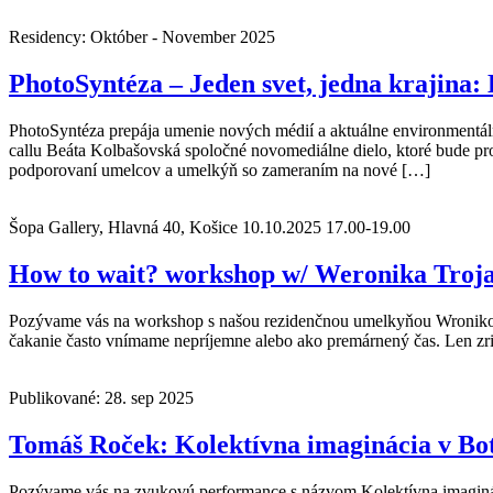
Residency: Október - November 2025
PhotoSyntéza – Jeden svet, jedna krajina
PhotoSyntéza prepája umenie nových médií a aktuálne environmentál
callu Beáta Kolbašovská spoločné novomediálne dielo, ktoré bude pr
podporovaní umelcov a umelkýň so zameraním na nové […]
Šopa Gallery, Hlavná 40, Košice
10.10.2025 17.00-19.00
How to wait? workshop w/ Weronika Troj
Pozývame vás na workshop s našou rezidenčnou umelkyňou Wronikou T
čakanie často vnímame nepríjemne alebo ako premárnený čas. Len zri
Publikované: 28. sep 2025
Tomáš Roček: Kolektívna imaginácia v Bo
Pozývame vás na zvukovú performance s názvom Kolektívna imaginác