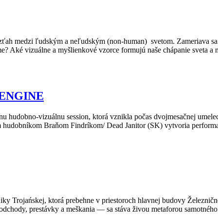
 vzťah medzi ľudským a neľudským (non-human) svetom. Zameriava sa n
me? Aké vizuálne a myšlienkové vzorce formujú naše chápanie sveta a
 ENGINE
nu hudobno-vizuálnu session, ktorá vznikla počas dvojmesačnej umele
udobníkom Braňom Findríkom/ Dead Janitor (SK) vytvoria performatívn
Trojańskej, ktorá prebehne v priestoroch hlavnej budovy Železničnej
 odchody, prestávky a meškania — sa stáva živou metaforou samotného 