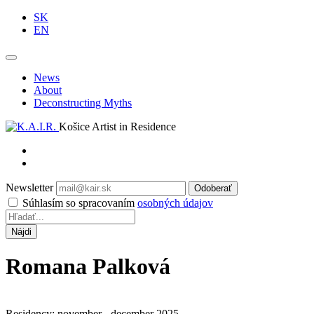
SK
EN
News
About
Deconstructing Myths
Košice Artist in Residence
Newsletter
Odoberať
Súhlasím so spracovaním
osobných údajov
Romana Palková
Residency: november - december 2025