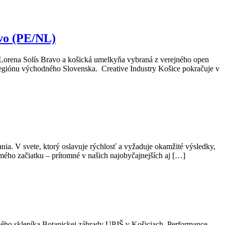
avo (PE/NL)
Lorena Solís Bravo a košická umelkyňa vybraná z verejného open
regiónu východného Slovenska. Creative Industry Košice pokračuje v
a. V svete, ktorý oslavuje rýchlosť a vyžaduje okamžité výsledky,
mého začiatku – prítomné v našich najobyčajnejších aj […]
ého skleníka Botanickej záhrady UPJŠ v Košiciach. Performance