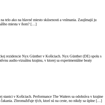
a telo ako na hlavné miesto skúsenosti a vnímania. Zaujímajú ju
 nášho miesta v ňom? […]
ckej rezidencie Nyx Günther v Košiciach. Nyx Günther (DE) spolu s
u audio-vizuálnu krajinu, v ktorej sa experimentálne beaty
 stanici v Košiciach. Performance The Waiters sa odohráva v krajine
čakania. Zhromažďuje tých, ktorí sú na ceste, no nikdy sa úplne […]