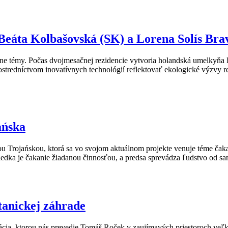
: Beáta Kolbašovská (SK) a Lorena Solís Br
ne témy. Počas dvojmesačnej rezidencie vytvoria holandská umelkyňa 
ostredníctvom inovatívnych technológií reflektovať ekologické výzvy 
ańska
rojańskou, ktorá sa vo svojom aktuálnom projekte venuje téme čakani
edka je čakanie žiadanou činnosťou, a predsa sprevádza ľudstvo od sa
tanickej záhrade
ia, ktorou nás prevedie Tomáš Roček v zaujímavých priestoroch veľk